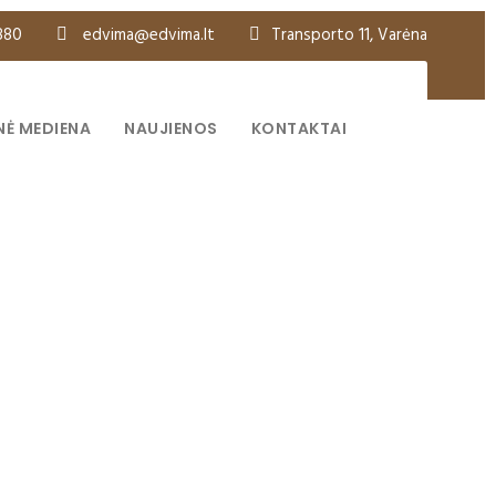
880
edvima@edvima.lt
Transporto 11, Varėna
NĖ MEDIENA
NAUJIENOS
KONTAKTAI