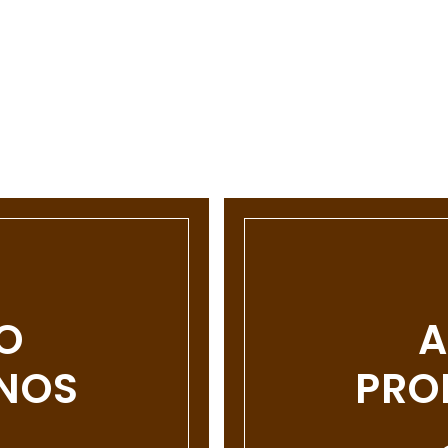
O
A
ENOS
PROF